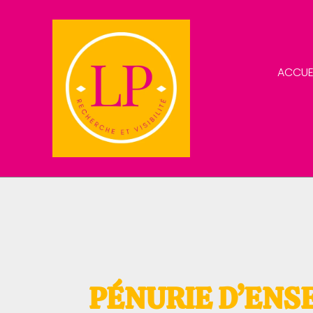
Aller
au
contenu
ACCUE
PÉNURIE D’ENS