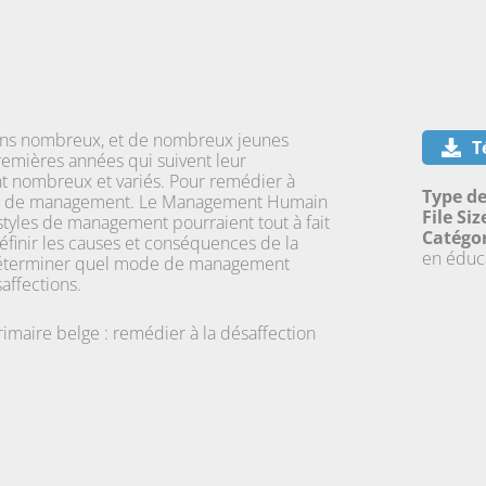
ins nombreux, et de nombreux jeunes
T
remières années qui suivent leur
nt nombreux et variés. Pour remédier à
Type de
style de management. Le Management Humain
File Siz
styles de management pourraient tout à fait
Catégor
éfinir les causes et conséquences de la
en éduc
 déterminer quel mode de management
saffections.
maire belge : remédier à la désaffection