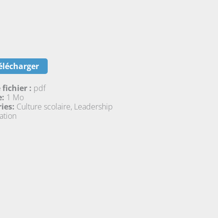
élécharger
 fichier :
pdf
e:
1 Mo
ies:
Culture scolaire, Leadership
ation