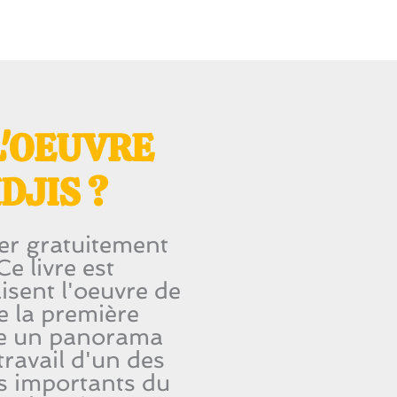
L'OEUVRE
DJIS ?
ger gratuitement
e livre est
isent l'oeuvre de
de la première
e un panorama
travail d'un des
us importants du