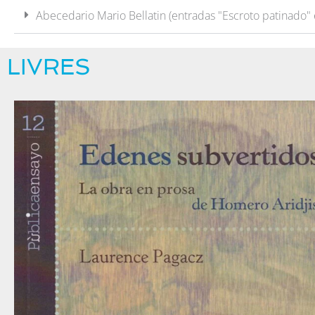
Abecedario Mario Bellatin (entradas "Escroto patinado" 
LIVRES