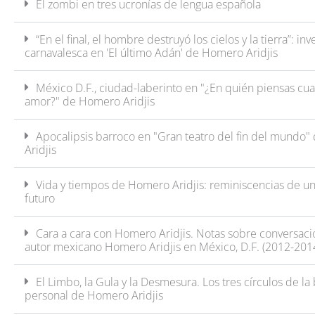
El zombi en tres ucronías de lengua española
“En el final, el hombre destruyó los cielos y la tierra”: inv
carnavalesca en 'El último Adán' de Homero Aridjis
México D.F., ciudad-laberinto en "¿En quién piensas cu
amor?" de Homero Aridjis
Apocalipsis barroco en "Gran teatro del fin del mundo
Aridjis
Vida y tiempos de Homero Aridjis: reminiscencias de 
futuro
Cara a cara con Homero Aridjis. Notas sobre conversaci
autor mexicano Homero Aridjis en México, D.F. (2012-201
El Limbo, la Gula y la Desmesura. Los tres círculos de la 
personal de Homero Aridjis