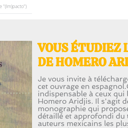
e "(Im)pacto")
VOUS ÉTUDIEZ 
DE HOMERO ARI
Je vous invite à téléchar
cet ouvrage en espagnol.C
indispensable à ceux qui l
Homero Aridjis. Il s'agit 
monographie qui propos
détaillé et approfondi du 
auteurs mexicains les pl