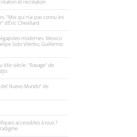
réation et recréation
es. "Moi qui n’ai pas connu les
 d’Éric Chevillard
 mégapoles modernes. Mexico
Felipe Soto Viterbo, Guillermo
 XXe siècle: "Ravage" de
djis
s del Nuevo Mundo" de
fiques accessibles à tous ?
paradigme