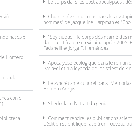
Le corps dans les post-apocalypses : déc
ersión
Chute et éveil du corps dans les dystopi
hommes" de Jacqueline Harpman et "Choir"
ando haces el
"Soy ciudad": le corps désincarné des
dans la littérature mexicaine après 2005: 
Fadanelli et Jorge F. Hernández
" de Homero
Apocalypse écologique dans le roman du
Barjavel et "La leyenda de los soles" de Ari
un mundo
Le syncrétisme culturel dans "Memoria
Homero Aridjis
ones con el
4)
Sherlock ou l'attrait du génie
biblioteca
Comment rendre les publications scienti
L’édition scientifique face à un nouveau 